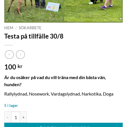
HEM
/
SÖKARBETE
Testa på tillfälle 30/8
100
kr
Är du osäker på vad du vill träna med din bästa vän,
hunden?
Rallylydnad, Nosework, Vardagslydnad, Narkotika, Doga
5 i lager
Testa på tillfälle 30/8 mängd