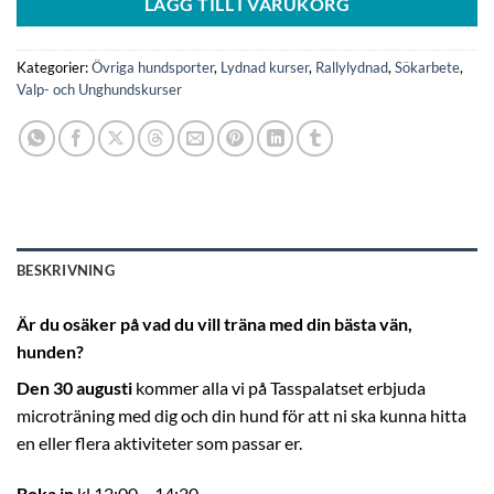
LÄGG TILL I VARUKORG
Kategorier:
Övriga hundsporter
,
Lydnad kurser
,
Rallylydnad
,
Sökarbete
,
Valp- och Unghundskurser
BESKRIVNING
Är du osäker på vad du vill träna med din bästa vän,
hunden?
Den 30 augusti
kommer alla vi på Tasspalatset erbjuda
microträning med dig och din hund för att ni ska kunna hitta
en eller flera aktiviteter som passar er.
Boka in
kl 12:00 – 14:20