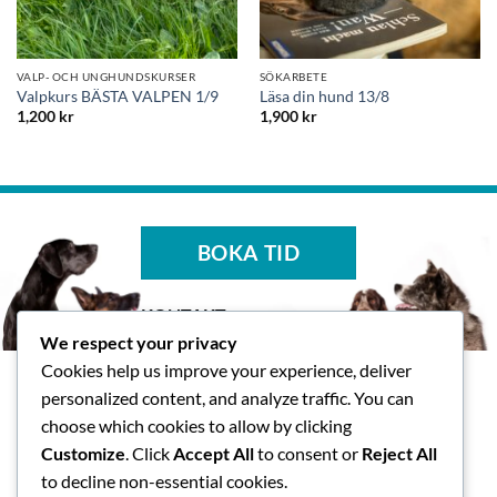
VALP- OCH UNGHUNDSKURSER
SÖKARBETE
Valpkurs BÄSTA VALPEN 1/9
Läsa din hund 13/8
1,200
kr
1,900
kr
BOKA TID
KONTAKT
We respect your privacy
Tasspalatset AB
Cookies help us improve your experience, deliver
Skallsjö Prästväg 14, Floda
personalized content, and analyze traffic. You can
info@tasspalatset.se
choose which cookies to allow by clicking
0793-40 42 36
Customize
. Click
Accept All
to consent or
Reject All
BG: 5072-9052, Swish: 123
to decline non-essential cookies.