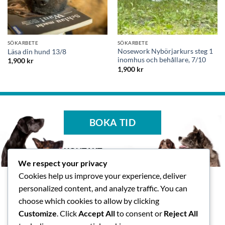
SÖKARBETE
SÖKARBETE
Nosework Nybörjarkurs steg 1
Läsa din hund 13/8
inomhus och behållare, 7/10
1,900
kr
1,900
kr
BOKA TID
KONTAKT
We respect your privacy
Tasspalatset AB
Cookies help us improve your experience, deliver
Skallsjö Prästväg 14, Floda
personalized content, and analyze traffic. You can
info@tasspalatset.se
choose which cookies to allow by clicking
0793-40 42 36
Customize
. Click
Accept All
to consent or
Reject All
BG: 5072-9052, Swish: 123