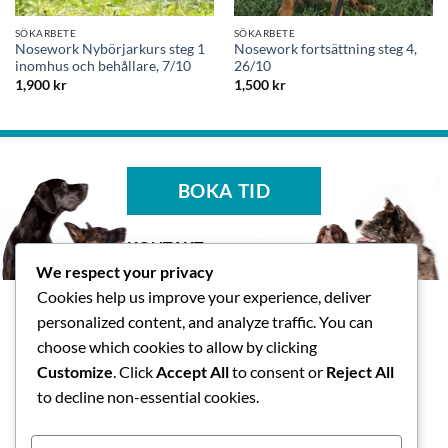
SÖKARBETE
SÖKARBETE
Nosework Nybörjarkurs steg 1
Nosework fortsättning steg 4,
inomhus och behållare, 7/10
26/10
1,900
kr
1,500
kr
BOKA TID
KONTAKT
We respect your privacy
Tasspalatset AB
Cookies help us improve your experience, deliver
Skallsjö Prästväg 14, Floda
personalized content, and analyze traffic. You can
info@tasspalatset.se
choose which cookies to allow by clicking
0793-40 42 36
Customize
. Click
Accept All
to consent or
Reject All
BG: 5072-9052, Swish: 123
to decline non-essential cookies.
593 1118