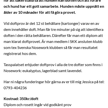
för att säkerställa så att hunden kan doften och att förare
och hund har ett gott samarbete. Hunden måste uppnått en
ålder av 10 månader för att få göra provet.
Vid doftprov är det 12 st behållare (kartonger) varav en av
dem innehåller doft. Man får tre minuter på sig att identifiera
doften i den rätta behållaren. Därefter får man ett diplom att
man klarat doftprovet. Är man medlem i SKK ansluten klubb
som tex Svenska Nosework klubben så får man resultatet
registrerat hos dem.
Tasspalatset erbjuder doftprov i alla de tre dofter som finns i
Nosework: eukalyptus, lagerblad samt lavendel.
Har ni några funderingar hör gärna av er till mig Jessica på tel:
0793-404236
Kostnad: 350kr/doft
Diplom och rosett ingår vid godkänt prov