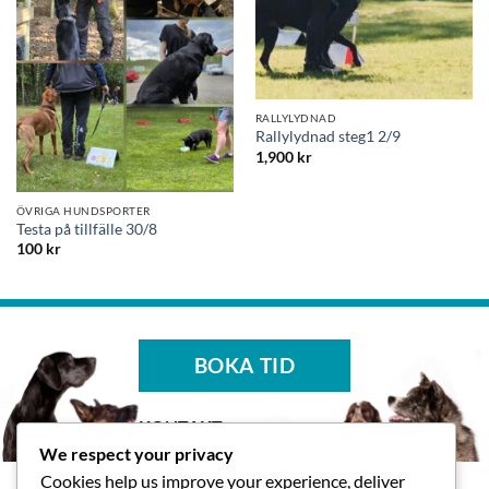
RALLYLYDNAD
Rallylydnad steg1 2/9
1,900
kr
ÖVRIGA HUNDSPORTER
Testa på tillfälle 30/8
100
kr
BOKA TID
KONTAKT
We respect your privacy
Tasspalatset AB
Cookies help us improve your experience, deliver