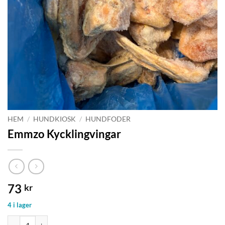
HEM
/
HUNDKIOSK
/
HUNDFODER
Emmzo Kycklingvingar
73
kr
4 i lager
Emmzo Kycklingvingar mängd