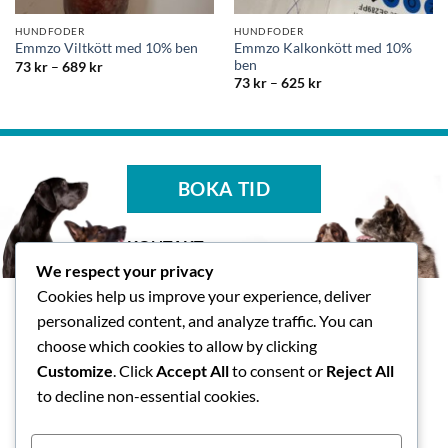
HUNDFODER
HUNDFODER
Emmzo Kalkonkött med 10%
Emmzo Viltkött med 10% ben
ben
Prisintervall:
73
kr
–
689
kr
73 kr
Prisintervall:
73
kr
–
625
kr
till
73 kr
689 kr
till
625 kr
BOKA TID
KONTAKT
We respect your privacy
Tasspalatset AB
Cookies help us improve your experience, deliver
Skallsjö Prästväg 14, Floda
personalized content, and analyze traffic. You can
info@tasspalatset.se
choose which cookies to allow by clicking
0793-40 42 36
Customize
. Click
Accept All
to consent or
Reject All
BG: 5072-9052, Swish: 123
to decline non-essential cookies.
593 1118