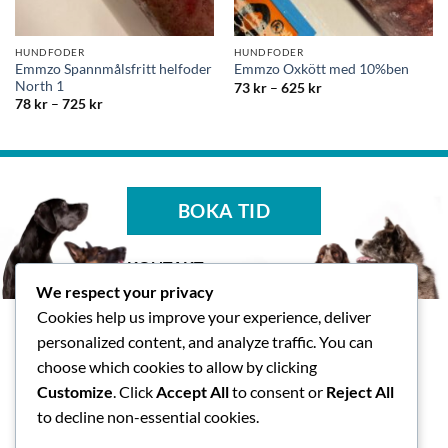
HUNDFODER
HUNDFODER
Emmzo Spannmålsfritt helfoder
Emmzo Oxkött med 10%ben
North 1
Prisintervall:
73
kr
–
625
kr
73 kr
Prisintervall:
78
kr
–
725
kr
till
78 kr
625 kr
till
725 kr
BOKA TID
KONTAKT
We respect your privacy
Tasspalatset AB
Cookies help us improve your experience, deliver
Skallsjö Prästväg 14, Floda
personalized content, and analyze traffic. You can
info@tasspalatset.se
choose which cookies to allow by clicking
0793-40 42 36
Customize
. Click
Accept All
to consent or
Reject All
BG: 5072-9052, Swish: 123
to decline non-essential cookies.
593 1118