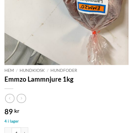
HEM
/
HUNDKIOSK
/
HUNDFODER
Emmzo Lammnjure 1kg
89
kr
4 i lager
Emmzo Lammnjure 1kg mängd