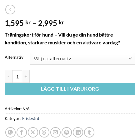
Prisintervall:
1,595
–
2,995
kr
kr
1,595 kr
Träningskort för hund – Vill du ge din hund bättre
till
kondition, starkare muskler och en aktivare vardag?
2,995 kr
Alternativ
Träningskort för hund- NYHET från 10 aug mängd
LÄGG TILL I VARUKORG
Artikelnr:
N/A
Kategori:
Friskvård