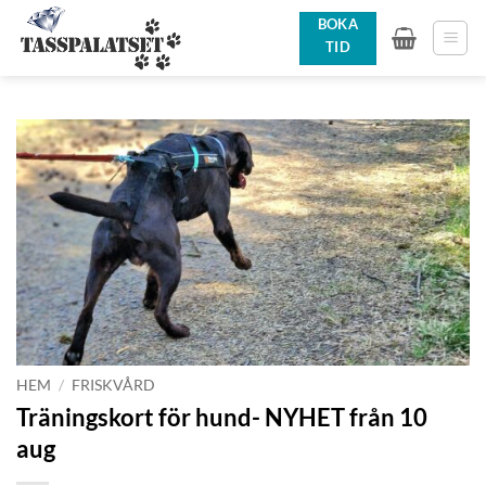
Skip
BOKA
to
TID
content
HEM
/
FRISKVÅRD
Träningskort för hund- NYHET från 10
aug