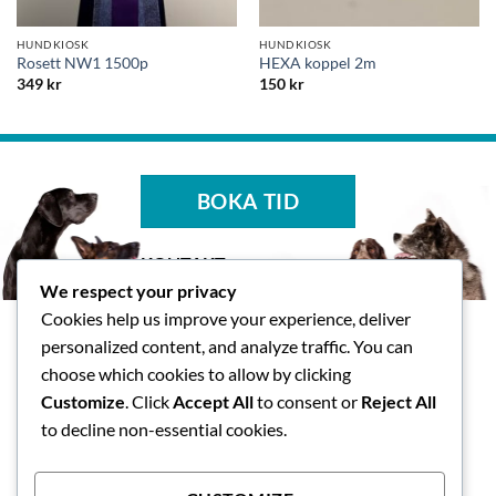
HUNDKIOSK
HUNDKIOSK
Rosett NW1 1500p
HEXA koppel 2m
349
kr
150
kr
BOKA TID
KONTAKT
We respect your privacy
Tasspalatset AB
Cookies help us improve your experience, deliver
Skallsjö Prästväg 14, Floda
personalized content, and analyze traffic. You can
info@tasspalatset.se
choose which cookies to allow by clicking
0793-40 42 36
Customize
. Click
Accept All
to consent or
Reject All
BG: 5072-9052, Swish: 123
to decline non-essential cookies.
593 1118